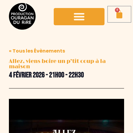
0
« Tous les Évènements
Allez, viens boire un p’tit coup à la
maison
4 février 2026
-
21h00
-
22h30