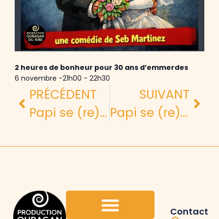
2 heures de bonheur pour 30 ans d’emmerdes
6 novembre -21h00
-
22h30
PRÉCÉDENT
SUIVANT
Papi se (re)Marie
Papi se (re)Marie
Contact