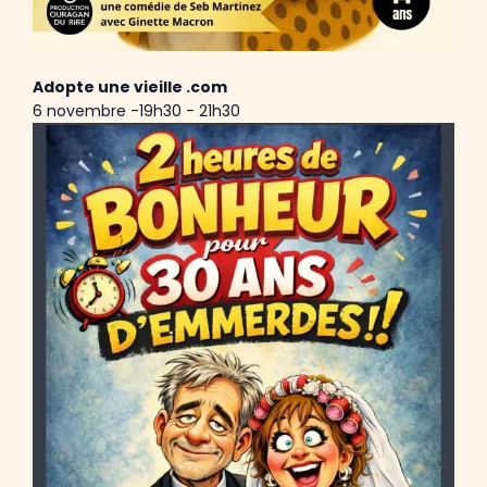
Adopte une vieille .com
6 novembre -19h30
-
21h30